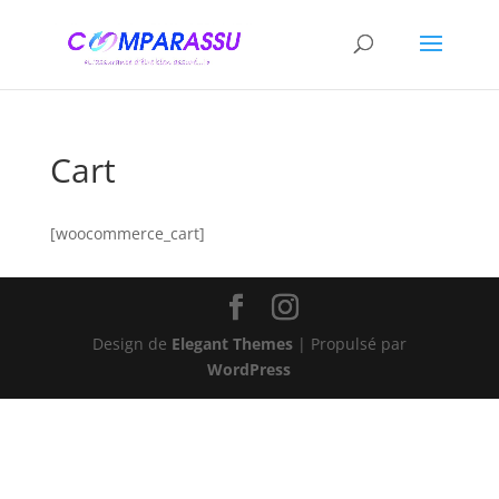
Cart
[woocommerce_cart]
Design de
Elegant Themes
| Propulsé par
WordPress