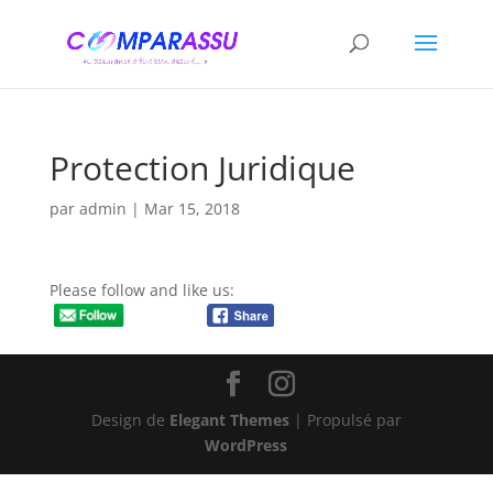
Protection Juridique
par
admin
|
Mar 15, 2018
Please follow and like us:
Design de
Elegant Themes
| Propulsé par
WordPress