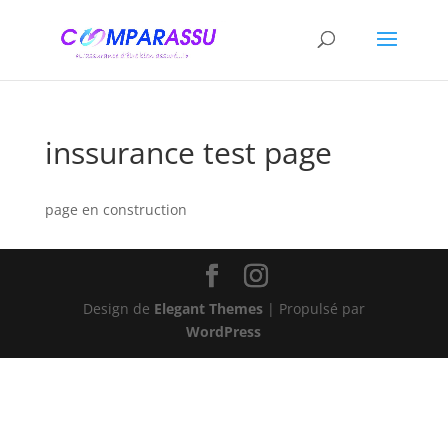
inssurance test page
page en construction
Design de
Elegant Themes
| Propulsé par
WordPress