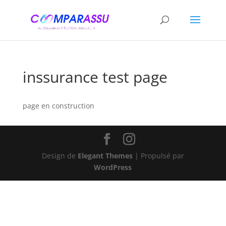
inssurance test page
page en construction
Design de
Elegant Themes
| Propulsé par
WordPress