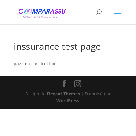
inssurance test page
page en construction
Design de
Elegant Themes
| Propulsé par
WordPress