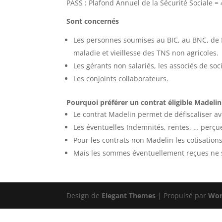
PASS : Plafond Annuel de la Sécurité Sociale =
Sont concernés
Les personnes soumises au BIC, au BNC, de f
maladie et vieillesse des TNS non agricoles.
Les gérants non salariés, les associés de so
Les conjoints collaborateurs.
Pourquoi préférer un contrat éligible Madelin
Le contrat Madelin permet de défiscaliser ave
Les éventuelles Indemnités, rentes, … perçu
Pour les contrats non Madelin les cotisation
Mais les sommes éventuellement reçues ne
Design de
Elegant Themes
| Propulsé par
Wor