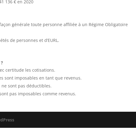
 41 136 € en 2020
açon générale toute personne affiliée à un Régime Obligatoire
ciétés de personnes et d’EURL.
 ?
c certitude les cotisations.
es sont imposables en tant que revenus.
s ne sont pas déductibles.
 sont pas imposables comme revenus.
dPress